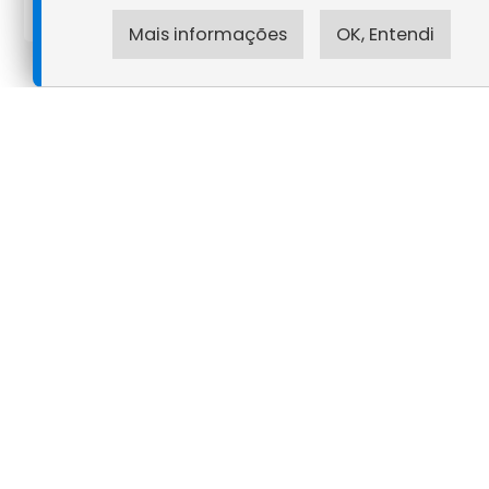
Mais informações
OK, Entendi
Akron Tecnologia - ME
CNPJ: 25.259.858/0001-04
Siga nossas redes sociais:
Onde estamos
Alta Floresta - MT
Rua Agata, 323