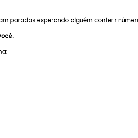
icam paradas esperando alguém conferir númer
você.
ma: