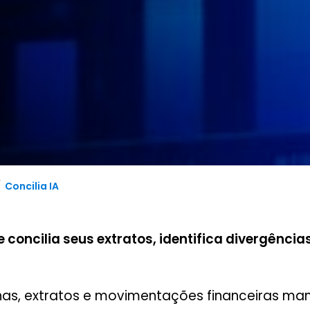
/
Concilia IA
que concilia seus extratos, identifica divergênc
lhas, extratos e movimentações financeiras ma