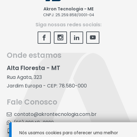
Akron Tecnologia - ME
CNPJ: 25.259.858/0001-04
Siga nossas redes sociais:
Onde estamos
Alta Floresta - MT
Rua Agata, 323
Jardim Europa - CEP: 78.580-000
Fale Conosco
contato@akrontecnologia.com.br
(66) 99248-2992
(66) 99248-2992
Nós usamos cookies para oferecer uma melhor